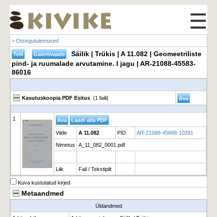
☰
> Otsingutulemused
Säilik | Trükis | A 11.082 | Geomeetriliste
pind- ja ruumalade arvutamine. I jagu | AR-21088-45583-
86016
Kasutuskoopia PDF Esitus
(1 faili)
1
Viide
A 11.082
PID
AR-21088-45668-10281
Nimetus
A_11_082_0001.pdf
Liik
Fail / Tekstipilt
Kuva kustutatud kirjed
Metaandmed
Üldandmed