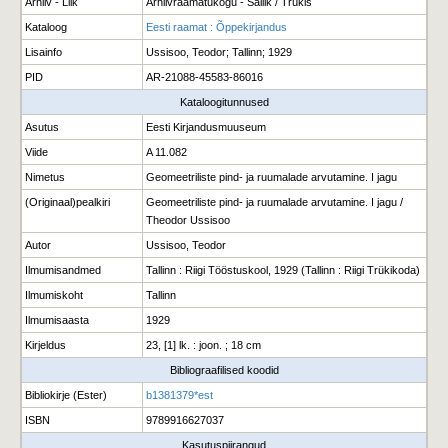
Arhiiv - Liik
Arhiivraamatukogu - Säilik / Trükis
Kataloog
Eesti raamat : Õppekirjandus
Lisainfo
Ussisoo, Teodor; Tallinn; 1929
PID
AR-21088-45583-86016
Kataloogitunnused
Asutus
Eesti Kirjandusmuuseum
Viide
A 11.082
Nimetus
Geomeetriliste pind- ja ruumalade arvutamine. I jagu
(Originaal)pealkiri
Geomeetriliste pind- ja ruumalade arvutamine. I jagu /
Theodor Ussisoo
Autor
Ussisoo, Teodor
Ilmumisandmed
Tallinn : Riigi Tööstuskool, 1929 (Tallinn : Riigi Trükikoda)
Ilmumiskoht
Tallinn
Ilmumisaasta
1929
Kirjeldus
23, [1] lk. : joon. ; 18 cm
Bibliograafilised koodid
Bibliokirje (Ester)
b1381379*est
ISBN
9789916627037
Kasutuspiirangud