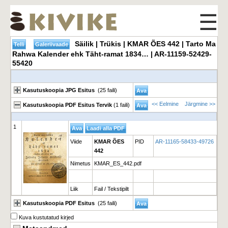
☰
Säilik | Trükis | KMAR ÕES 442 | Tarto Ma
Rahwa Kalender ehk Täht-ramat 1834… | AR-11159-52429-
55420
Kasutuskoopia JPG Esitus
(25 faili)
<< Eelmine
Järgmine >>
Kasutuskoopia PDF Esitus Tervik
(1 faili)
1
Viide
KMAR ÕES
PID
AR-11165-58433-49726
442
Nimetus
KMAR_ES_442.pdf
Liik
Fail / Tekstipilt
Kasutuskoopia PDF Esitus
(25 faili)
Kuva kustutatud kirjed