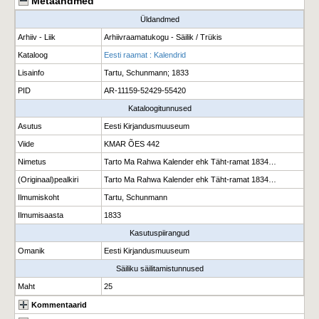
Metaandmed
Üldandmed
Arhiiv - Liik
Arhiivraamatukogu - Säilik / Trükis
Kataloog
Eesti raamat : Kalendrid
Lisainfo
Tartu, Schunmann; 1833
PID
AR-11159-52429-55420
Kataloogitunnused
Asutus
Eesti Kirjandusmuuseum
Viide
KMAR ÕES 442
Nimetus
Tarto Ma Rahwa Kalender ehk Täht-ramat 1834…
(Originaal)pealkiri
Tarto Ma Rahwa Kalender ehk Täht-ramat 1834…
Ilmumiskoht
Tartu, Schunmann
Ilmumisaasta
1833
Kasutuspiirangud
Omanik
Eesti Kirjandusmuuseum
Säiliku säilitamistunnused
Maht
25
Kommentaarid