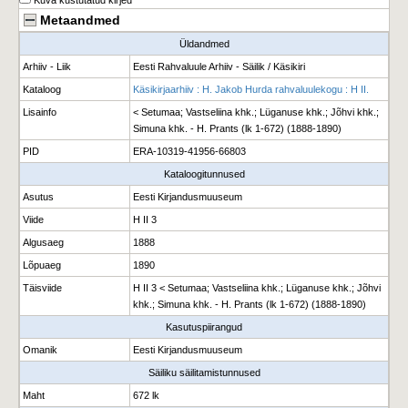
Kuva kustutatud kirjed
Metaandmed
Üldandmed
Arhiiv - Liik
Eesti Rahvaluule Arhiiv - Säilik / Käsikiri
Kataloog
Käsikirjaarhiiv : H. Jakob Hurda rahvaluulekogu : H II.
Lisainfo
< Setumaa; Vastseliina khk.; Lüganuse khk.; Jõhvi khk.;
Simuna khk. - H. Prants (lk 1-672) (1888-1890)
PID
ERA-10319-41956-66803
Kataloogitunnused
Asutus
Eesti Kirjandusmuuseum
Viide
H II 3
Algusaeg
1888
Lõpuaeg
1890
Täisviide
H II 3 < Setumaa; Vastseliina khk.; Lüganuse khk.; Jõhvi
khk.; Simuna khk. - H. Prants (lk 1-672) (1888-1890)
Kasutuspiirangud
Omanik
Eesti Kirjandusmuuseum
Säiliku säilitamistunnused
Maht
672 lk