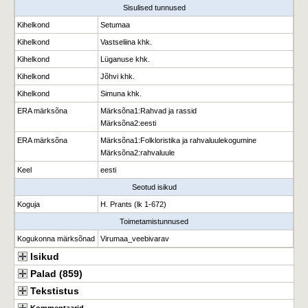
Sisulised tunnused
Kihelkond
Setumaa
Kihelkond
Vastseliina khk.
Kihelkond
Lüganuse khk.
Kihelkond
Jõhvi khk.
Kihelkond
Simuna khk.
ERA märksõna
Märksõna1
:
Rahvad ja rassid
Märksõna2
:
eesti
ERA märksõna
Märksõna1
:
Folkloristika ja rahvaluulekogumine
Märksõna2
:
rahvaluule
Keel
eesti
Seotud isikud
Koguja
H. Prants (lk 1-672)
Toimetamistunnused
Kogukonna märksõnad
Virumaa_veebivarav
Isikud
Palad (859)
Tekstistus