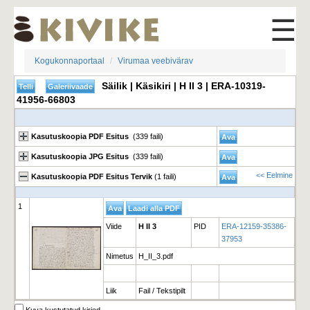
☰
Kogukonnaportaal
Virumaa veebivärav
Säilik | Käsikiri | H II 3 | ERA-10319-
41956-66803
Kasutuskoopia PDF Esitus
(339 faili)
Kasutuskoopia JPG Esitus
(339 faili)
<< Eelmine
Kasutuskoopia PDF Esitus Tervik
(1 faili)
1
Viide
H II 3
PID
ERA-12159-35386-
37953
Nimetus
H_II_3.pdf
Liik
Fail / Tekstipilt