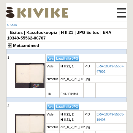
☰
> Säilik
Esitus | Kasutuskoopia | H II 21 | JPG Esitus | ERA-
10349-55562-06707
Metaandmed
1
Viide
H II 21, 1
PID
ERA-10349-55567-
47902
Nimetus
era_h_2_21_001.jpg
Liik
Fail / Pildifail
2
Viide
H II 21, 2
PID
ERA-10349-55563-
H II 21, 3
19406
Nimetus
era_h_2_21_002.jpg