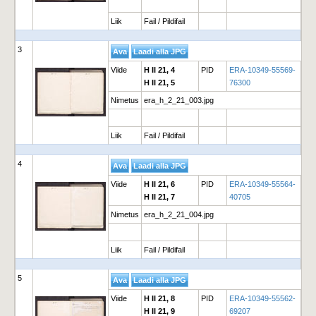
Liik
Fail / Pildifail
3
Viide
H II 21, 4
PID
ERA-10349-55569-
H II 21, 5
76300
Nimetus
era_h_2_21_003.jpg
Liik
Fail / Pildifail
4
Viide
H II 21, 6
PID
ERA-10349-55564-
H II 21, 7
40705
Nimetus
era_h_2_21_004.jpg
Liik
Fail / Pildifail
5
Viide
H II 21, 8
PID
ERA-10349-55562-
H II 21, 9
69207