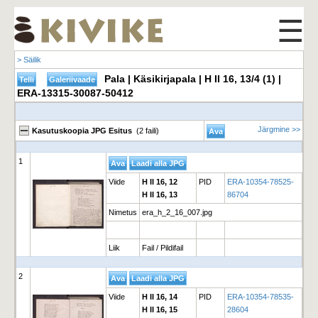
☰
> Säilik
Pala | Käsikirjapala | H II 16, 13/4 (1) |
ERA-13315-30087-50412
Järgmine >>
Kasutuskoopia JPG Esitus
(2 faili)
1
Viide
H II 16, 12
PID
ERA-10354-78525-
H II 16, 13
86704
Nimetus
era_h_2_16_007.jpg
Liik
Fail / Pildifail
2
Viide
H II 16, 14
PID
ERA-10354-78535-
H II 16, 15
28604