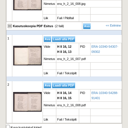
Nimetus
era_h_2_16_008.jpg
Liik
Fail / Pildifail
<< Eelmine
Kasutuskoopia PDF Esitus
(2 faili)
1
Viide
H II 16, 12
PID
ERA-10340-54307-
H II 16, 13
09302
Nimetus
era_h_2_16_007.pdf
Liik
Fail / Tekstipilt
2
Viide
H II 16, 14
PID
ERA-10340-54288-
H II 16, 15
91401
Nimetus
era_h_2_16_008.pdf
Liik
Fail / Tekstipilt
Kuva kustutatud kirjed