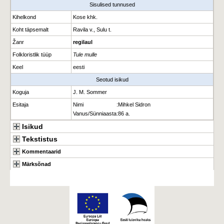
Sisulised tunnused
Kihelkond
Kose khk.
Koht täpsemalt
Ravila v., Sulu t.
Žanr
regilaul
Folkloristlik tüüp
Tule mulle
Keel
eesti
Seotud isikud
Koguja
J. M. Sommer
Esitaja
Nimi
:
Mihkel Sidron
Vanus/Sünniaasta
:
86 a.
Isikud
Tekstistus
Kommentaarid
Märksõnad