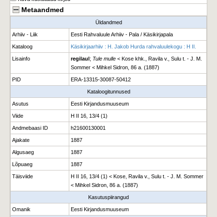
Metaandmed
Üldandmed
Arhiiv - Liik
Eesti Rahvaluule Arhiiv - Pala / Käsikirjapala
Kataloog
Käsikirjaarhiiv : H. Jakob Hurda rahvaluulekogu : H II.
Lisainfo
regilaul
;
Tule mulle
< Kose khk., Ravila v., Sulu t. - J. M.
Sommer < Mihkel Sidron, 86 a. (1887)
PID
ERA-13315-30087-50412
Kataloogitunnused
Asutus
Eesti Kirjandusmuuseum
Viide
H II 16, 13/4 (1)
Andmebaasi ID
h21600130001
Ajakate
1887
Algusaeg
1887
Lõpuaeg
1887
Täisviide
H II 16, 13/4 (1) < Kose, Ravila v., Sulu t. - J. M. Sommer
< Mihkel Sidron, 86 a. (1887)
Kasutuspiirangud
Omanik
Eesti Kirjandusmuuseum