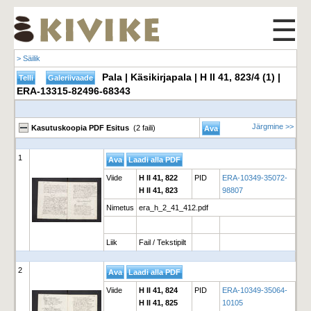
☰
> Säilik
Pala | Käsikirjapala | H II 41, 823/4 (1) |
ERA-13315-82496-68343
Järgmine >>
Kasutuskoopia PDF Esitus
(2 faili)
1
Viide
H II 41, 822
PID
ERA-10349-35072-
H II 41, 823
98807
Nimetus
era_h_2_41_412.pdf
Liik
Fail / Tekstipilt
2
Viide
H II 41, 824
PID
ERA-10349-35064-
H II 41, 825
10105