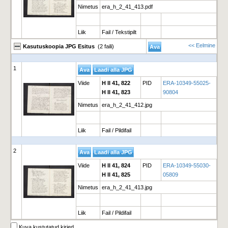
Nimetus
era_h_2_41_413.pdf
Liik
Fail / Tekstipilt
<< Eelmine
Kasutuskoopia JPG Esitus
(2 faili)
1
Viide
H II 41, 822
PID
ERA-10349-55025-
H II 41, 823
90804
Nimetus
era_h_2_41_412.jpg
Liik
Fail / Pildifail
2
Viide
H II 41, 824
PID
ERA-10349-55030-
H II 41, 825
05809
Nimetus
era_h_2_41_413.jpg
Liik
Fail / Pildifail
Kuva kustutatud kirjed