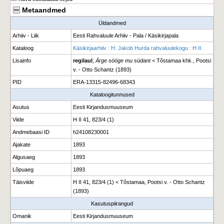
Metaandmed
Üldandmed
Arhiiv - Liik
Eesti Rahvaluule Arhiiv - Pala / Käsikirjapala
Kataloog
Käsikirjaarhiiv : H. Jakob Hurda rahvaluulekogu : H II.
Lisainfo
regilaul
;
Ärge sööge mu südant
< Tõstamaa khk., Pootsi
v. - Otto Schantz (1893)
PID
ERA-13315-82496-68343
Kataloogitunnused
Asutus
Eesti Kirjandusmuuseum
Viide
H II 41, 823/4 (1)
Andmebaasi ID
h24108230001
Ajakate
1893
Algusaeg
1893
Lõpuaeg
1893
Täisviide
H II 41, 823/4 (1) < Tõstamaa, Pootsi v. - Otto Schantz
(1893)
Kasutuspiirangud
Omanik
Eesti Kirjandusmuuseum