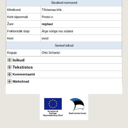
Sisulised tunnused
Kihelkond
Tõstamaa khk.
Koht täpsemalt
Pootsi v.
Žanr
regilaul
Folkloristlik tüüp
Ärge sööge mu südant
Keel
eesti
Seotud isikud
Koguja
Otto Schantz
Isikud
Tekstistus
Kommentaarid
Märksõnad