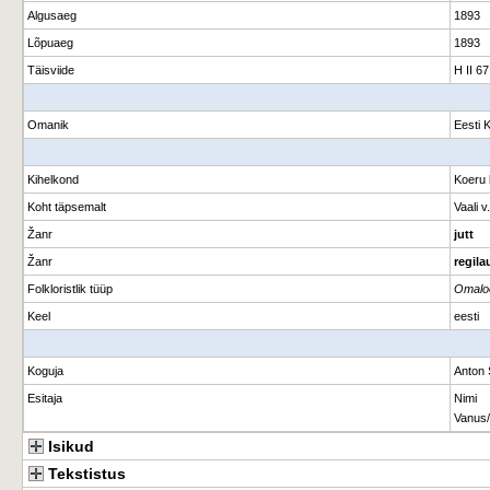
Algusaeg
1893
Lõpuaeg
1893
Täisviide
H II 67
Omanik
Eesti 
Kihelkond
Koeru 
Koht täpsemalt
Vaali v.
Žanr
jutt
Žanr
regila
Folkloristlik tüüp
Omalo
Keel
eesti
Koguja
Anton 
Esitaja
Nimi
Vanus/
Isikud
Tekstistus