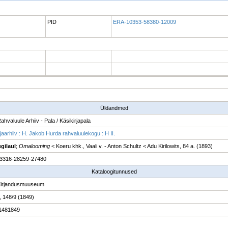
PID
ERA-10353-58380-12009
Üldandmed
ahvaluule Arhiiv - Pala / Käsikirjapala
jaarhiiv : H. Jakob Hurda rahvaluulekogu : H II.
egilaul
;
Omalooming
< Koeru khk., Vaali v. - Anton Schultz < Adu Kirilowits, 84 a. (1893)
3316-28259-27480
Kataloogitunnused
Kirjandusmuuseum
7, 148/9 (1849)
1481849