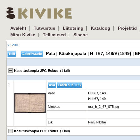
|
|
|
|
Avaleht
Tutvustus
Liitotsing
Kataloog
Projektid
|
|
Minu Kivike
Tellimused
Sisene
> Säilik
Pala | Käsikirjapala | H II 67, 148/9 (1849) 
Kasutuskoopia JPG Esitus
(1 faili)
1
Viide
H II 67, 148
H II 67, 149
Nimetus
era_h_2_67_075.jpg
Liik
Fail / Pildifail
Kasutuskoopia PDF Esitus
(1 faili)