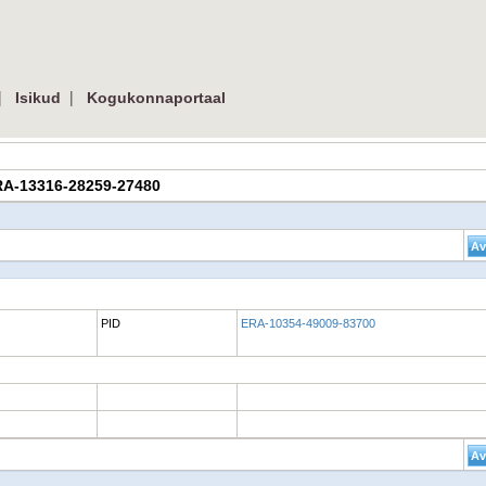
|
|
Isikud
Kogukonnaportaal
| ERA-13316-28259-27480
PID
ERA-10354-49009-83700