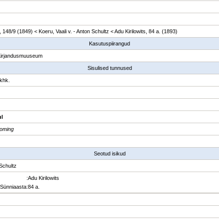
, 148/9 (1849) < Koeru, Vaali v. - Anton Schultz < Adu Kirilowits, 84 a. (1893)
Kasutuspiirangud
Kirjandusmuuseum
Sisulised tunnused
khk.
ul
oming
Seotud isikud
Schultz
:
Adu Kirilowits
Sünniaasta
:
84 a.