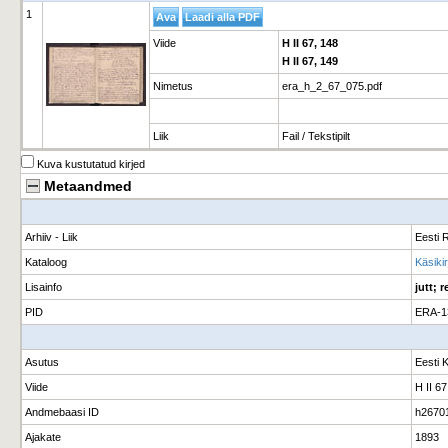
1
Viide
H II 67, 148
H II 67, 149
Nimetus
era_h_2_67_075.pdf
Liik
Fail / Tekstipilt
Kuva kustutatud kirjed
Metaandmed
Arhiiv - Liik
Eesti R
Kataloog
Käsikir
Lisainfo
jutt; r
PID
ERA-1
Asutus
Eesti 
Viide
H II 6
Andmebaasi ID
h2670
Ajakate
1893