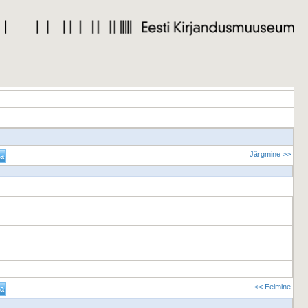
Järgmine >>
<< Eelmine