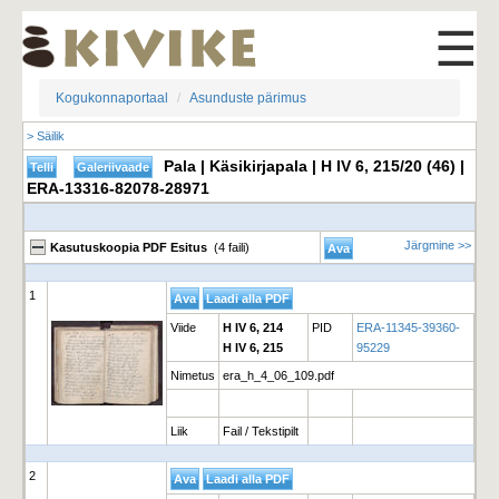
☰
Kogukonnaportaal
Asunduste pärimus
> Säilik
Pala | Käsikirjapala | H IV 6, 215/20 (46) |
ERA-13316-82078-28971
Järgmine >>
Kasutuskoopia PDF Esitus
(4 faili)
1
Viide
H IV 6, 214
PID
ERA-11345-39360-
H IV 6, 215
95229
Nimetus
era_h_4_06_109.pdf
Liik
Fail / Tekstipilt
2