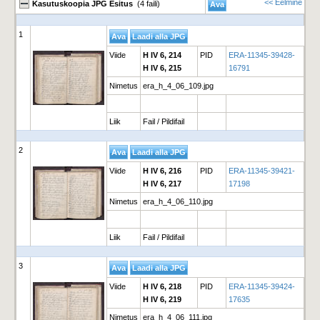
<< Eelmine
Kasutuskoopia JPG Esitus
(4 faili)
1
Viide
H IV 6, 214
PID
ERA-11345-39428-
H IV 6, 215
16791
Nimetus
era_h_4_06_109.jpg
Liik
Fail / Pildifail
2
Viide
H IV 6, 216
PID
ERA-11345-39421-
H IV 6, 217
17198
Nimetus
era_h_4_06_110.jpg
Liik
Fail / Pildifail
3
Viide
H IV 6, 218
PID
ERA-11345-39424-
H IV 6, 219
17635
Nimetus
era_h_4_06_111.jpg