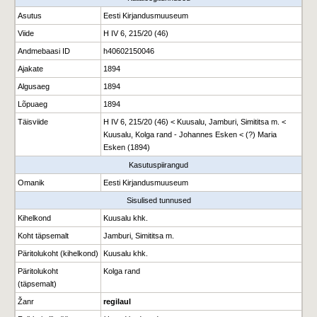
Asutus
Eesti Kirjandusmuuseum
Viide
H IV 6, 215/20 (46)
Andmebaasi ID
h40602150046
Ajakate
1894
Algusaeg
1894
Lõpuaeg
1894
Täisviide
H IV 6, 215/20 (46) < Kuusalu, Jamburi, Simititsa m. <
Kuusalu, Kolga rand - Johannes Esken < (?) Maria
Esken (1894)
Kasutuspiirangud
Omanik
Eesti Kirjandusmuuseum
Sisulised tunnused
Kihelkond
Kuusalu khk.
Koht täpsemalt
Jamburi, Simititsa m.
Päritolukoht (kihelkond)
Kuusalu khk.
Päritolukoht
Kolga rand
(täpsemalt)
Žanr
regilaul