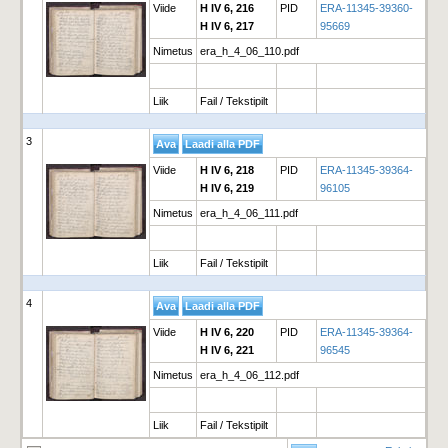
Viide
H IV 6, 216
PID
ERA-11345-39360-
H IV 6, 217
95669
Nimetus
era_h_4_06_110.pdf
Liik
Fail / Tekstipilt
3
Viide
H IV 6, 218
PID
ERA-11345-39364-
H IV 6, 219
96105
Nimetus
era_h_4_06_111.pdf
Liik
Fail / Tekstipilt
4
Viide
H IV 6, 220
PID
ERA-11345-39364-
H IV 6, 221
96545
Nimetus
era_h_4_06_112.pdf
Liik
Fail / Tekstipilt