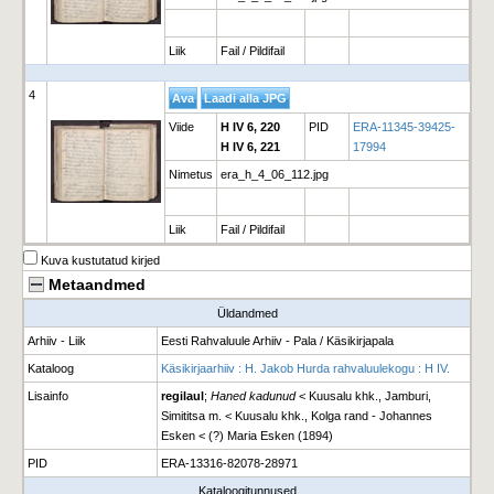
Liik
Fail / Pildifail
4
Viide
H IV 6, 220
PID
ERA-11345-39425-
H IV 6, 221
17994
Nimetus
era_h_4_06_112.jpg
Liik
Fail / Pildifail
Kuva kustutatud kirjed
Metaandmed
Üldandmed
Arhiiv - Liik
Eesti Rahvaluule Arhiiv - Pala / Käsikirjapala
Kataloog
Käsikirjaarhiiv : H. Jakob Hurda rahvaluulekogu : H IV.
Lisainfo
regilaul
;
Haned kadunud
< Kuusalu khk., Jamburi,
Simititsa m. < Kuusalu khk., Kolga rand - Johannes
Esken < (?) Maria Esken (1894)
PID
ERA-13316-82078-28971
Kataloogitunnused