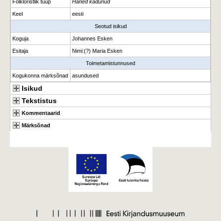
Folkloristlik tüüp
Haned kadunud
Keel
eesti
Seotud isikud
Koguja
Johannes Esken
Esitaja
Nimi
:
(?) Maria Esken
Toimetamistunnused
Kogukonna märksõnad
asundused
Isikud
Tekstistus
Kommentaarid
Märksõnad