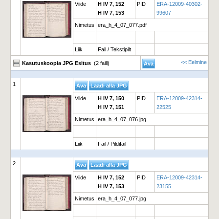
Viide
H IV 7, 152
PID
ERA-12009-40302-
H IV 7, 153
99607
Nimetus
era_h_4_07_077.pdf
Liik
Fail / Tekstipilt
<< Eelmine
Kasutuskoopia JPG Esitus
(2 faili)
1
Viide
H IV 7, 150
PID
ERA-12009-42314-
H IV 7, 151
22525
Nimetus
era_h_4_07_076.jpg
Liik
Fail / Pildifail
2
Viide
H IV 7, 152
PID
ERA-12009-42314-
H IV 7, 153
23155
Nimetus
era_h_4_07_077.jpg