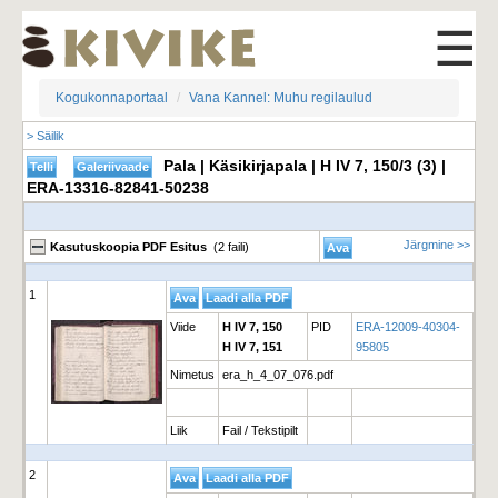
☰
Kogukonnaportaal
Vana Kannel: Muhu regilaulud
> Säilik
Pala | Käsikirjapala | H IV 7, 150/3 (3) |
ERA-13316-82841-50238
Järgmine >>
Kasutuskoopia PDF Esitus
(2 faili)
1
Viide
H IV 7, 150
PID
ERA-12009-40304-
H IV 7, 151
95805
Nimetus
era_h_4_07_076.pdf
Liik
Fail / Tekstipilt
2