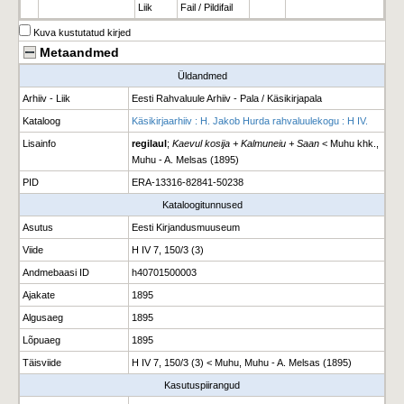
Liik
Fail / Pildifail
Kuva kustutatud kirjed
Metaandmed
Üldandmed
Arhiiv - Liik
Eesti Rahvaluule Arhiiv - Pala / Käsikirjapala
Kataloog
Käsikirjaarhiiv : H. Jakob Hurda rahvaluulekogu : H IV.
Lisainfo
regilaul
;
Kaevul kosija + Kalmuneiu + Saan
< Muhu khk.,
Muhu - A. Melsas (1895)
PID
ERA-13316-82841-50238
Kataloogitunnused
Asutus
Eesti Kirjandusmuuseum
Viide
H IV 7, 150/3 (3)
Andmebaasi ID
h40701500003
Ajakate
1895
Algusaeg
1895
Lõpuaeg
1895
Täisviide
H IV 7, 150/3 (3) < Muhu, Muhu - A. Melsas (1895)
Kasutuspiirangud