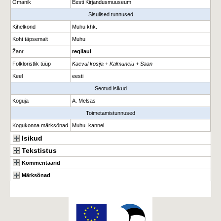
Omanik
Eesti Kirjandusmuuseum
Sisulised tunnused
Kihelkond
Muhu khk.
Koht täpsemalt
Muhu
Žanr
regilaul
Folkloristlik tüüp
Kaevul kosija + Kalmuneiu + Saan
Keel
eesti
Seotud isikud
Koguja
A. Melsas
Toimetamistunnused
Kogukonna märksõnad
Muhu_kannel
Isikud
Tekstistus
Kommentaarid
Märksõnad