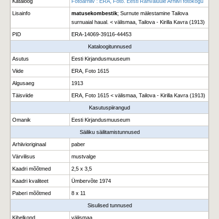
Kataloog
Fotoarhiiv : ERA, Foto. Eesti Rahvaluule Arhiivi fotokogu
Lisainfo
matusekombestik
; Surnute mälestamine Tailova
surnuaial haual. < välismaa, Tailova - Kirilla Kavra (1913)
PID
ERA-14069-39116-44453
Kataloogitunnused
Asutus
Eesti Kirjandusmuuseum
Viide
ERA, Foto 1615
Algusaeg
1913
Täisviide
ERA, Foto 1615 < välismaa, Tailova - Kirilla Kavra (1913)
Kasutuspiirangud
Omanik
Eesti Kirjandusmuuseum
Säiliku säilitamistunnused
Arhiivioriginaal
paber
Värvilisus
mustvalge
Kaadri mõõtmed
2,5 x 3,5
Kaadri kvaliteet
Ümbervõte 1974
Paberi mõõtmed
8 x 11
Sisulised tunnused
Kihelkond
välismaa