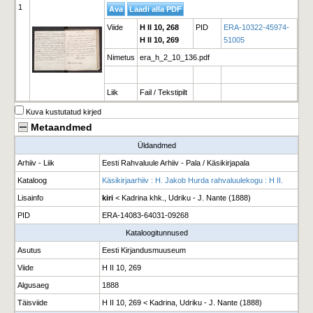
1
Viide
H II 10, 268
PID
ERA-10322-45974-
H II 10, 269
51005
Nimetus
era_h_2_10_136.pdf
Liik
Fail / Tekstipilt
Kuva kustutatud kirjed
Metaandmed
Üldandmed
Arhiiv - Liik
Eesti Rahvaluule Arhiiv - Pala / Käsikirjapala
Kataloog
Käsikirjaarhiiv : H. Jakob Hurda rahvaluulekogu : H II.
Lisainfo
kiri
< Kadrina khk., Udriku - J. Nante (1888)
PID
ERA-14083-64031-09268
Kataloogitunnused
Asutus
Eesti Kirjandusmuuseum
Viide
H II 10, 269
Algusaeg
1888
Täisviide
H II 10, 269 < Kadrina, Udriku - J. Nante (1888)