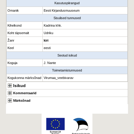
Kasutuspiirangud
Omanik
Eesti Kirjandusmuuseum
Sisulised tunnused
Kihelkond
Kadrina khk.
Koht täpsemalt
Udriku
Žanr
kiri
Keel
eesti
Seotud isikud
Koguja
J. Nante
Toimetamistunnused
Kogukonna märksõnad
Virumaa_veebivarav
Isikud
Kommentaarid
Märksõnad