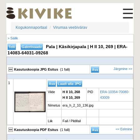
☰
Kogukonnaportaal
Virumaa veebivärav
> Säilik
Pala | Käsikirjapala | H II 10, 269 | ERA-
14083-64031-09268
Järgmine >>
Kasutuskoopia JPG Esitus
(1 faili)
1
Viide
H II 10, 268
PID
ERA-10354-70080-
H II 10, 269
43009
Nimetus
era_h_2_10_136.jpg
Liik
Fail / Pildifail
<< Eelmine
Kasutuskoopia PDF Esitus
(1 faili)