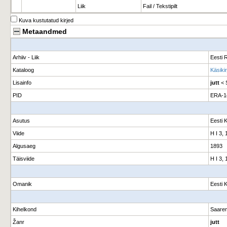
Liik
Fail / Tekstipilt
Kuva kustutatud kirjed
Metaandmed
Arhiiv - Liik
Eesti R
Kataloog
Käsiki
Lisainfo
jutt
< 
PID
ERA-1
Asutus
Eesti 
Viide
H I 3, 
Algusaeg
1893
Täisviide
H I 3,
Omanik
Eesti 
Kihelkond
Saare
Žanr
jutt