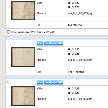
Viide
H I 3, 122
H I 3, 123
Nimetus
era_h_1_03_063.jpg
Liik
Fail / Pildifail
Kasutuskoopia PDF Esitus
(2 faili)
1
Viide
H I 3, 120
H I 3, 121
Nimetus
era_h_1_03_062.pdf
Liik
Fail / Tekstipilt
2
Viide
H I 3, 122
H I 3, 123
Nimetus
era_h_1_03_063.pdf