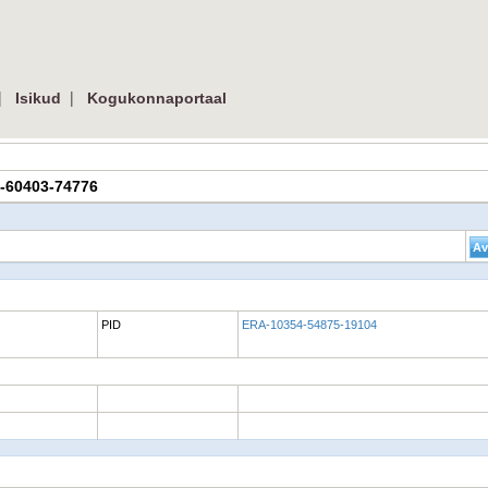
|
|
Isikud
Kogukonnaportaal
95-60403-74776
PID
ERA-10354-54875-19104