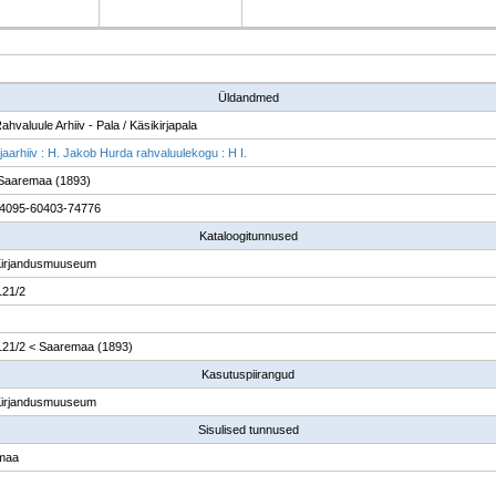
Üldandmed
ahvaluule Arhiiv - Pala / Käsikirjapala
rjaarhiiv : H. Jakob Hurda rahvaluulekogu : H I.
Saaremaa (1893)
4095-60403-74776
Kataloogitunnused
Kirjandusmuuseum
121/2
 121/2 < Saaremaa (1893)
Kasutuspiirangud
Kirjandusmuuseum
Sisulised tunnused
maa