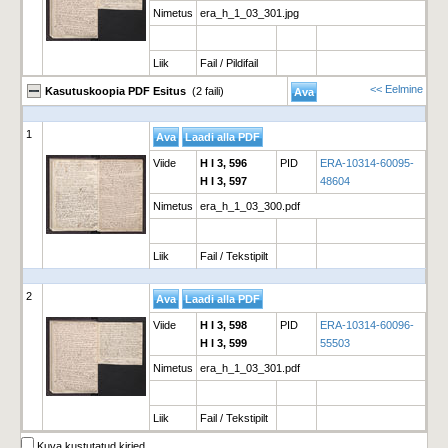
Nimetus
era_h_1_03_301.jpg
Liik
Fail / Pildifail
<< Eelmine
Kasutuskoopia PDF Esitus
(2 faili)
1
Viide
H I 3, 596
PID
ERA-10314-60095-
H I 3, 597
48604
Nimetus
era_h_1_03_300.pdf
Liik
Fail / Tekstipilt
2
Viide
H I 3, 598
PID
ERA-10314-60096-
H I 3, 599
55503
Nimetus
era_h_1_03_301.pdf
Liik
Fail / Tekstipilt
Kuva kustutatud kirjed