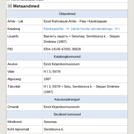
Metaandmed
Üldandmed
Arhiiv - Liik
Eesti Rahvaluule Arhiiv - Pala / Käsikirjapala
Kataloog
Käsikirjaarhiiv : H. Jakob Hurda rahvaluulekogu : H I.
Lisainfo
Ваезетъ лацетъ < Setumaa, Serebtseva k. - Stepan
Dmitriew (1887)
PID
ERA-14145-67691-36828
Kataloogitunnused
Asutus
Eesti Kirjandusmuuseum
Viide
H I 3, 597/9
Algusaeg
1887
Täisviide
H I 3, 597/9 < Setu, Serebtseva k. - Stepan Dmitriew
(1887)
Kasutuspiirangud
Omanik
Eesti Kirjandusmuuseum
Sisulised tunnused
Kihelkond
Setumaa
Koht täpsemalt
Serebtseva k.