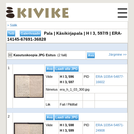
☰
> Säilik
Pala | Käsikirjapala | H I 3, 597/9 | ERA-
14145-67691-36828
Järgmine >>
Kasutuskoopia JPG Esitus
(2 faili)
1
Viide
H I 3, 596
PID
ERA-10354-54877-
H I 3, 597
16602
Nimetus
era_h_1_03_300.jpg
Liik
Fail / Pildifail
2
Viide
H I 3, 598
PID
ERA-10354-54871-
H I 3, 599
24908