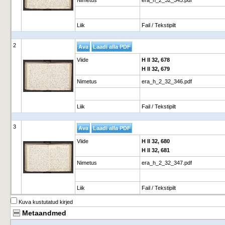
Nimetus
era_h_2_32_345.pdf
Liik
Fail / Tekstipilt
2
Viide
H II 32, 678
H II 32, 679
Nimetus
era_h_2_32_346.pdf
Liik
Fail / Tekstipilt
3
Viide
H II 32, 680
H II 32, 681
Nimetus
era_h_2_32_347.pdf
Liik
Fail / Tekstipilt
Kuva kustutatud kirjed
Metaandmed