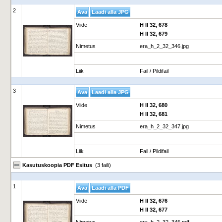
2
Viide
H II 32, 678
H II 32, 679
Nimetus
era_h_2_32_346.jpg
Liik
Fail / Pildifail
3
Viide
H II 32, 680
H II 32, 681
Nimetus
era_h_2_32_347.jpg
Liik
Fail / Pildifail
Kasutuskoopia PDF Esitus
(3 faili)
1
Viide
H II 32, 676
H II 32, 677