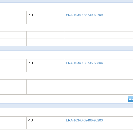
PID
ERA-10349-55730-69709
PID
ERA-10349-55735-58804
PID
ERA-10343-62406-95203