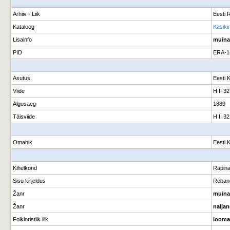
Arhiiv - Liik
Eesti R
Kataloog
Käsikir
Lisainfo
muinas
PID
ERA-1
Asutus
Eesti 
Viide
H II 32
Algusaeg
1889
Täisviide
H II 3
Omanik
Eesti 
Kihelkond
Räpina
Sisu kirjeldus
Rebane
Žanr
muina
Žanr
nalja
Folkloristlik liik
looma