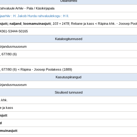
Üldandmed
ahvaluule Arhiiv - Pala / Käsikirjapala
jaarhiiv : H. Jakob Hurda rahvaluulekogu : H II.
jutt; naljand
;
loomamuinasjutt
;
103 + 1478
; Rebane ja kass < Räpina khk. - Joosep Poo
4361-53444-50165
Kataloogitunnused
Kirjandusmuuseum
, 677/80 (6)
2, 677/80 (6) < Räpina - Joosep Poolakess (1889)
Kasutuspiirangud
Kirjandusmuuseum
Sisulised tunnused
 khk.
 ja kass
sjutt
nd
muinasjutt