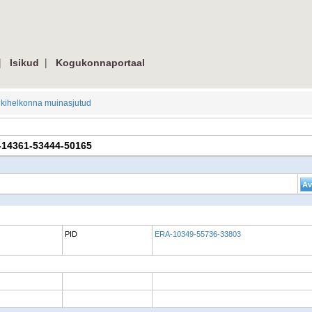
|
|
Isikud
Kogukonnaportaal
kihelkonna muinasjutud
RA-14361-53444-50165
PID
ERA-10349-55736-33803