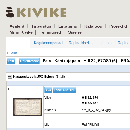
|
|
|
|
Avaleht
Tutvustus
Liitotsing
Kataloog
Projektid
|
|
Minu Kivike
Tellimused
Sisene
Kogukonnaportaal
Räpina kihelkonna pärimus
Räpina 
> Säilik
Pala | Käsikirjapala | H II 32, 677/80 (6) | E
Kasutuskoopia JPG Esitus
(3 faili)
1
Viide
H II 32, 676
H II 32, 677
Nimetus
era_h_2_32_345.jpg
Liik
Fail / Pildifail