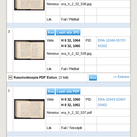
Nimetus
era_h_2_32_538.jpg
Liik
Fail / Pildifail
3
Viide
H II 32, 1064
PID
ERA-10349-55737-
H II 32, 1065
91502
Nimetus
era_h_2_32_539.jpg
Liik
Fail / Pildifail
<< Eelmine
Kasutuskoopia PDF Esitus
(3 faili)
1
Viide
H II 32, 1060
PID
ERA-10343-62407-
H II 32, 1061
03402
Nimetus
era_h_2_32_537.pdf
Liik
Fail / Tekstipilt