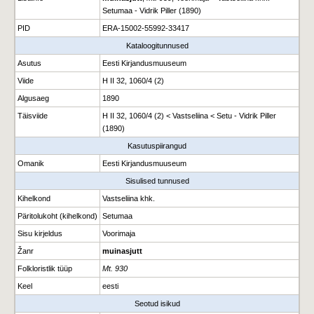
Setumaa - Vidrik Piller (1890)
PID
ERA-15002-55992-33417
Kataloogitunnused
Asutus
Eesti Kirjandusmuuseum
Viide
H II 32, 1060/4 (2)
Algusaeg
1890
Täisviide
H II 32, 1060/4 (2) < Vastseliina < Setu - Vidrik Piller
(1890)
Kasutuspiirangud
Omanik
Eesti Kirjandusmuuseum
Sisulised tunnused
Kihelkond
Vastseliina khk.
Päritolukoht (kihelkond)
Setumaa
Sisu kirjeldus
Voorimaja
Žanr
muinasjutt
Folkloristlik tüüp
Mt. 930
Keel
eesti
Seotud isikud