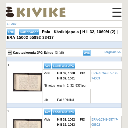
☰
> Säilik
Pala | Käsikirjapala | H II 32, 1060/4 (2) |
ERA-15002-55992-33417
Järgmine >>
Kasutuskoopia JPG Esitus
(3 faili)
1
Viide
H II 32, 1060
PID
ERA-10349-55730-
H II 32, 1061
74309
Nimetus
era_h_2_32_537.jpg
Liik
Fail / Pildifail
2
Viide
H II 32, 1062
PID
ERA-10349-55747-
H II 32, 1063
08602