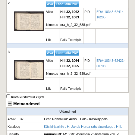
2
Viide
H II 32, 1062
PID
ERA-10343-62414-
H II 32, 1063
16205
Nimetus
era_h_2_32_538.pdf
Liik
Fail / Tekstipilt
3
Viide
H II 32, 1064
PID
ERA-10343-62421-
H II 32, 1065
60708
Nimetus
era_h_2_32_539.pdf
Liik
Fail / Tekstipilt
Kuva kustutatud kirjed
Metaandmed
Üldandmed
Arhiiv - Liik
Eesti Rahvaluule Arhiiv - Pala / Käsikirjapala
Kataloog
Käsikirjaarhiiv : H. Jakob Hurda rahvaluulekogu : H II.
Lisainfo
muinasjutt
;
Mt. 930
; Voorimaja < Vastseliina khk. <