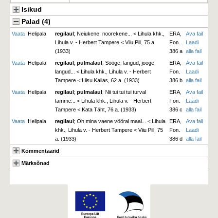
Isikud
Palad (4)
Vaata
Helipala
regilaul
; Neiukene, noorekene... < Lihula khk.,
ERA,
Ava fail
Lihula v. - Herbert Tampere < Viiu Pill, 75 a.
Fon.
Laadi
(1933)
386 a
alla fail
Vaata
Helipala
regilaul
;
pulmalaul
; Sööge, langud, jooge,
ERA,
Ava fail
langud... < Lihula khk., Lihula v. - Herbert
Fon.
Laadi
Tampere < Liisu Kallas, 62 a. (1933)
386 b
alla fail
Vaata
Helipala
regilaul
;
pulmalaul
; Nii tui tui tui turval
ERA,
Ava fail
tamme... < Lihula khk., Lihula v. - Herbert
Fon.
Laadi
Tampere < Kata Täht, 76 a. (1933)
386 c
alla fail
Vaata
Helipala
regilaul
; Oh mina vaene võõral maal... < Lihula
ERA,
Ava fail
khk., Lihula v. - Herbert Tampere < Viiu Pill, 75
Fon.
Laadi
a. (1933)
386 d
alla fail
Kommentaarid
Märksõnad