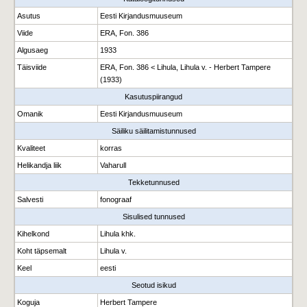
Asutus
Eesti Kirjandusmuuseum
Viide
ERA, Fon. 386
Algusaeg
1933
Täisviide
ERA, Fon. 386 < Lihula, Lihula v. - Herbert Tampere
(1933)
Kasutuspiirangud
Omanik
Eesti Kirjandusmuuseum
Säiliku säilitamistunnused
Kvaliteet
korras
Helikandja liik
Vaharull
Tekketunnused
Salvesti
fonograaf
Sisulised tunnused
Kihelkond
Lihula khk.
Koht täpsemalt
Lihula v.
Keel
eesti
Seotud isikud
Koguja
Herbert Tampere