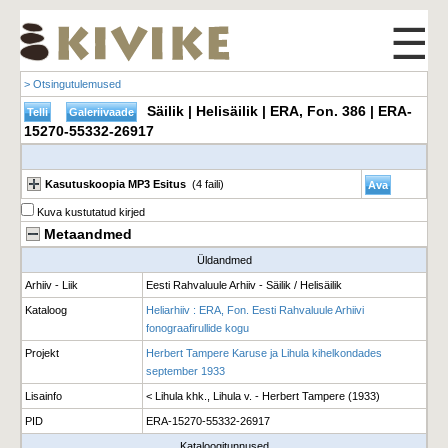
☰
> Otsingutulemused
Säilik | Helisäilik | ERA, Fon. 386 | ERA-
15270-55332-26917
Kasutuskoopia MP3 Esitus
(4 faili)
Kuva kustutatud kirjed
Metaandmed
Üldandmed
Arhiiv - Liik
Eesti Rahvaluule Arhiiv - Säilik / Helisäilik
Kataloog
Heliarhiiv : ERA, Fon. Eesti Rahvaluule Arhiivi
fonograafirullide kogu
Projekt
Herbert Tampere Karuse ja Lihula kihelkondades
september 1933
Lisainfo
< Lihula khk., Lihula v. - Herbert Tampere (1933)
PID
ERA-15270-55332-26917
Kataloogitunnused