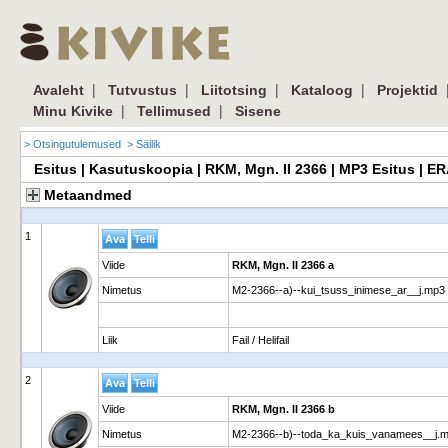
|
|
|
|
Avaleht
Tutvustus
Liitotsing
Kataloog
Projektid
|
|
Minu Kivike
Tellimused
Sisene
> Otsingutulemused
> Säilik
Esitus | Kasutuskoopia | RKM, Mgn. II 2366 | MP3 Esitus | 
Metaandmed
1
Viide
RKM, Mgn. II 2366 a
Nimetus
M2-2366--a)--kui_tsuss_inimese_ar__j.mp3
Liik
Fail / Helifail
2
Viide
RKM, Mgn. II 2366 b
Nimetus
M2-2366--b)--toda_ka_kuis_vanamees__j.