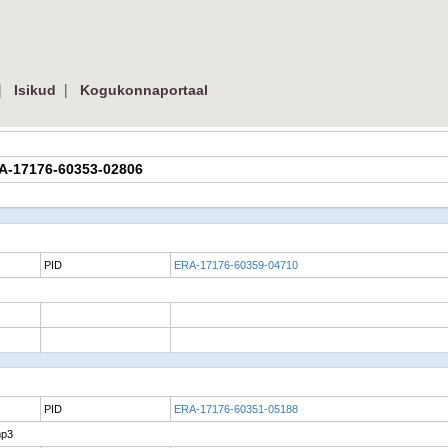
|
|
Isikud
Kogukonnaportaal
ERA-17176-60353-02806
PID
ERA-17176-60359-04710
PID
ERA-17176-60351-05188
mp3