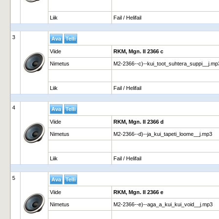
Liik
Fail / Helifail
3
Viide
RKM, Mgn. II 2366 c
Nimetus
M2-2366--c)--kui_toot_suhtera_suppi__j.mp
Liik
Fail / Helifail
4
Viide
RKM, Mgn. II 2366 d
Nimetus
M2-2366--d)--ja_kui_tapeti_loome__j.mp3
Liik
Fail / Helifail
5
Viide
RKM, Mgn. II 2366 e
Nimetus
M2-2366--e)--aga_a_kui_kui_void__j.mp3