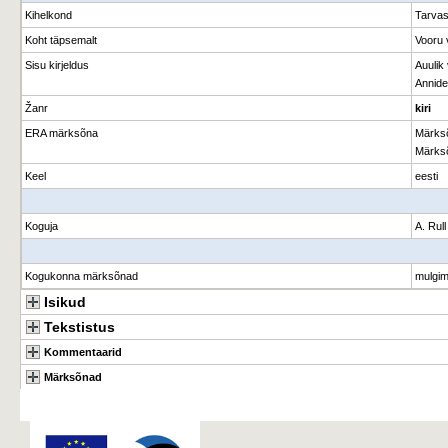
Kihelkond
Tarvas
Koht täpsemalt
Vooru 
Sisu kirjeldus
Auulik
Annide
Žanr
kiri
ERA märksõna
Märks
Märks
Keel
eesti
Koguja
A. Rull
Kogukonna märksõnad
mulgi
Isikud
Tekstistus
Kommentaarid
Märksõnad