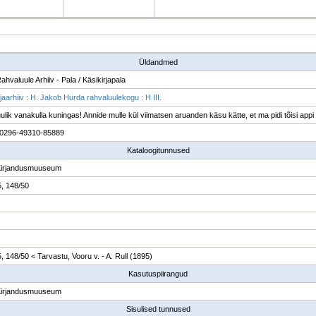
Üldandmed
ahvaluule Arhiiv - Pala / Käsikirjapala
jaarhiiv : H. Jakob Hurda rahvaluulekogu : H III.
uulik vanakulla kuningas! Annide mulle kül viimatsen aruanden käsu kätte, et ma pidi tõisi appi 
0296-49310-85889
Kataloogitunnused
Kirjandusmuuseum
5, 148/50
5, 148/50 < Tarvastu, Vooru v. - A. Rull (1895)
Kasutuspiirangud
Kirjandusmuuseum
Sisulised tunnused