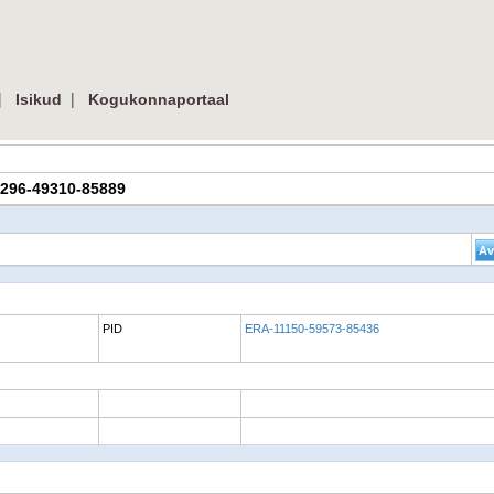
|
|
Isikud
Kogukonnaportaal
-20296-49310-85889
PID
ERA-11150-59573-85436