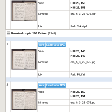
Viide
H III 25, 150
H III 25, 151
Nimetus
era_h_3_25_076.pdf
Liik
Fail / Tekstipilt
Kasutuskoopia JPG Esitus
(2 faili)
1
Viide
H III 25, 148
H III 25, 149
Nimetus
era_h_3_25_075.jpg
Liik
Fail / Pildifail
2
Viide
H III 25, 150
H III 25, 151
Nimetus
era_h_3_25_076.jpg