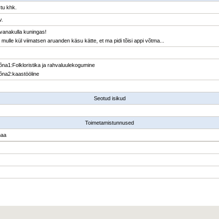
tu khk.
v.
 vanakulla kuningas!
 mulle kül viimatsen aruanden käsu kätte, et ma pidi tõisi appi võtma...
õna1
:
Folkloristika ja rahvaluulekogumine
õna2
:
kaastööline
Seotud isikud
Toimetamistunnused
maa