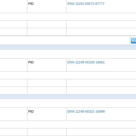
PID
ERA-11150-59572-87777
PID
ERA-11248-65328-18061
PID
ERA-11248-65321-16898