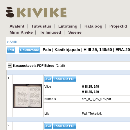
|
|
|
|
Avaleht
Tutvustus
Liitotsing
Kataloog
Projektid
|
|
Minu Kivike
Tellimused
Sisene
> Säilik
Pala | Käsikirjapala | H III 25, 148/50 | ERA
Kasutuskoopia PDF Esitus
(2 faili)
1
Viide
H III 25, 148
H III 25, 149
Nimetus
era_h_3_25_075.pdf
Liik
Fail / Tekstipilt
2