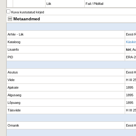
Liik
Fail / Pildifail
Kuva kustutatud kirjed
Metaandmed
Arhiiv - Liik
Eesti R
Kataloog
Käsikir
Lisainfo
kiri
; A
PID
ERA-2
Asutus
Eesti 
Viide
H III 2
Ajakate
1895
Algusaeg
1895
Lõpuaeg
1895
Täisviide
H III 2
Omanik
Eesti 