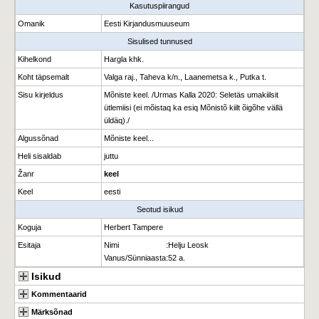
Kasutuspiirangud
Omanik
Eesti Kirjandusmuuseum
Sisulised tunnused
Kihelkond
Hargla khk.
Koht täpsemalt
Valga raj., Taheva k/n., Laanemetsa k., Putka t.
Sisu kirjeldus
Mõniste keel. /Urmas Kalla 2020: Seletäs umakiilsit
ütlemiisi (ei mõistaq ka esiq Mõnistõ kiilt õigõhe vällä
üldäq)./
Algussõnad
Mõniste keel...
Heli sisaldab
juttu
Žanr
keel
Keel
eesti
Seotud isikud
Koguja
Herbert Tampere
Esitaja
Nimi
:
Helju Leosk
Vanus/Sünniaasta
:
52 a.
Isikud
Kommentaarid
Märksõnad