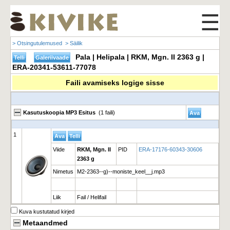
☰
> Otsingutulemused
> Säilik
Pala | Helipala | RKM, Mgn. II 2363 g |
ERA-20341-53611-77078
Faili avamiseks logige sisse
Kasutuskoopia MP3 Esitus
(1 faili)
1
Viide
RKM, Mgn. II
PID
ERA-17176-60343-30606
2363 g
Nimetus
M2-2363--g)--moniste_keel__j.mp3
Liik
Fail / Helifail
Kuva kustutatud kirjed
Metaandmed