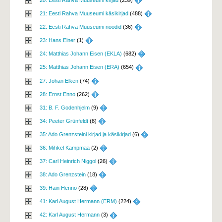
21: Eesti Rahva Muuseumi käsikirjad
(488) 
22: Eesti Rahva Muuseumi noodid
(36) 
23: Hans Einer
(1) 
24: Matthias Johann Eisen (EKLA)
(682) 
25: Matthias Johann Eisen (ERA)
(654) 
27: Johan Elken
(74) 
28: Ernst Enno
(262) 
31: B. F. Godenhjelm
(9) 
34: Peeter Grünfeldt
(8) 
35: Ado Grenzsteini kirjad ja käsikirjad
(6) 
36: Mihkel Kampmaa
(2) 
37: Carl Heinrich Niggol
(26) 
38: Ado Grenzstein
(18) 
39: Hain Henno
(28) 
41: Karl August Hermann (ERM)
(224) 
42: Karl August Hermann
(3) 