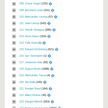
208: Oskar Urgart
(225) 
209: Bernhard Linde
(241) 
210: Aleksander Looring
(57) 
211: Jaan Lintrop
(543) 
212: Henrik Visnapuu
(685) 
213: Anna Haava
(324) 
214: Felix Kotta
(1) 
215: Eduard Schönberg
(621) 
216: Igor Severjanin
(1) 
217: Johannes Käis
(83) 
218: August Annist
(1588) 
219: Aleksander Tassa
(4) 
220: Ilmi Kolla
(105) 
221: Kristjan Raud
(184) 
222: Albert Kivikas
(45) 
223: Eduard Männik
(653) 
224: Hans ja Jaan Leoke
(3300) 