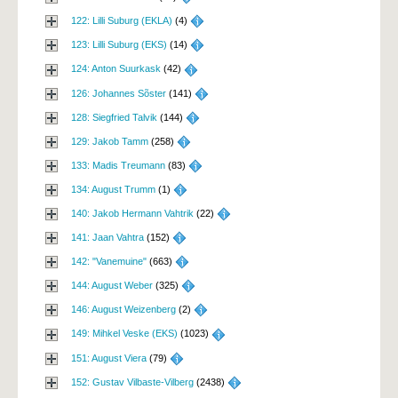
122: Lilli Suburg (EKLA)
(4) 
123: Lilli Suburg (EKS)
(14) 
124: Anton Suurkask
(42) 
126: Johannes Sõster
(141) 
128: Siegfried Talvik
(144) 
129: Jakob Tamm
(258) 
133: Madis Treumann
(83) 
134: August Trumm
(1) 
140: Jakob Hermann Vahtrik
(22) 
141: Jaan Vahtra
(152) 
142: "Vanemuine"
(663) 
144: August Weber
(325) 
146: August Weizenberg
(2) 
149: Mihkel Veske (EKS)
(1023) 
151: August Viera
(79) 
152: Gustav Vilbaste-Vilberg
(2438) 