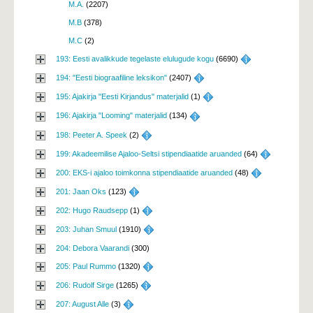
M.A.
(2207)
M.B
(378)
M.C
(2)
193: Eesti avalikkude tegelaste elulugude kogu
(6690) 
194: "Eesti biograafiline leksikon"
(2407) 
195: Ajakirja "Eesti Kirjandus" materjalid
(1) 
196: Ajakirja "Looming" materjalid
(134) 
198: Peeter A. Speek
(2) 
199: Akadeemilise Ajaloo-Seltsi stipendiaatide aruanded
(64) 
200: EKS-i ajaloo toimkonna stipendiaatide aruanded
(48) 
201: Jaan Oks
(123) 
202: Hugo Raudsepp
(1) 
203: Juhan Smuul
(1910) 
204: Debora Vaarandi
(300)
205: Paul Rummo
(1320) 
206: Rudolf Sirge
(1265) 
207: August Alle
(3) 