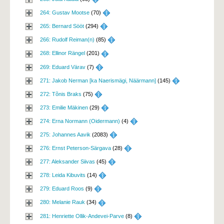
264: Gustav Mootse
(70) 
265: Bernard Sööt
(294) 
266: Rudolf Reiman(n)
(85) 
268: Ellinor Rängel
(201) 
269: Eduard Värav
(7) 
271: Jakob Nerman [ka Naerismägi, Näärmann]
(145) 
272: Tõnis Braks
(75) 
273: Emilie Mäkinen
(29) 
274: Erna Normann (Oidermann)
(4) 
275: Johannes Aavik
(2083) 
276: Ernst Peterson-Särgava
(28) 
277: Aleksander Siivas
(45) 
278: Leida Kibuvits
(14) 
279: Eduard Roos
(9) 
280: Melanie Rauk
(34) 
281: Henriette Ollik-Andevei-Parve
(8) 