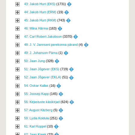
43: Jakob Hurt (EKS)
(1731) 
44: Jakob Hurt (ERM)
(19) 
45: Jakob Hurt (RKM)
(743) 
46: Miina Härma
(163) 
47: Carl Robert Jakobson
(3370) 
48: J. V. Jannseni perekonna pärand
(4) 
49: J. Johanson-Pärna
(1) 
50: Jaan Jung
(328) 
51: Jaan Jõgever (EKS)
(719) 
52: Jaan Jõgever (EKLA)
(51) 
54: Oskar Kallas
(16) 
55: Joosep Kapp
(145) 
56: Kirjastuste käsikirjad
(624) 
57: August Kitzberg
(5) 
59: Lydia Koidula
(251) 
61: Karl Koppel
(10) 
62: Jaan Kreek
(33) 