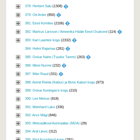
378: Herbert Salu
(1308) 
379: Ott Arder
(850) 
381: Eesti Komitee
(2106) 
382: Markus Larsson / Ameerika Hääle Eesti Osakond
(114) 
383: Karl Laantee kogu
(2332) 
384: Helmi Rajamaa
(281) 
385: Oskar Nahe (Tuudur Tamm)
(263) 
386: Minni Nurme
(232) 
387: Märt Raud
(331) 
388: Astrid Reinla (Kabur) ja Boris Kaburi kogu
(973)
389: Oskar Kuningas'e kogu
(210)
390: Leo Metsar
(818)
391: Meinhard Laks
(336)
392: Arvo Mägi
(846)
393: Metsaülikool Austraalias (MÜA)
(28)
394: Ardi Liives
(312)
395: Paul Kuusberg'i kogu
(291)