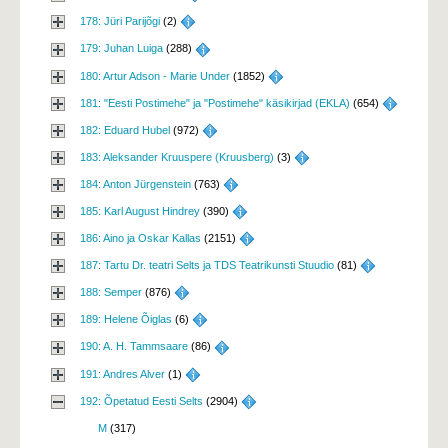
178: Jüri Parijõgi
(2) 
179: Juhan Luiga
(288) 
180: Artur Adson - Marie Under
(1852) 
181: "Eesti Postimehe" ja "Postimehe" käsikirjad (EKLA)
(654) 
182: Eduard Hubel
(972) 
183: Aleksander Kruuspere (Kruusberg)
(3) 
184: Anton Jürgenstein
(763) 
185: Karl August Hindrey
(390) 
186: Aino ja Oskar Kallas
(2151) 
187: Tartu Dr. teatri Selts ja TDS Teatrikunsti Stuudio
(81) 
188: Semper
(876) 
189: Helene Õiglas
(6) 
190: A. H. Tammsaare
(86) 
191: Andres Alver
(1) 
192: Õpetatud Eesti Selts
(2904) 
M
(317)