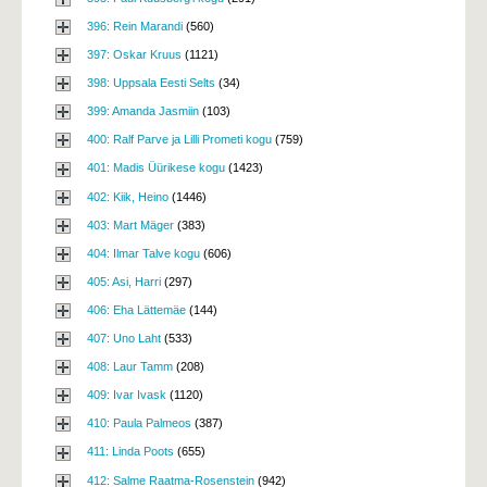
396: Rein Marandi
(560)
397: Oskar Kruus
(1121)
398: Uppsala Eesti Selts
(34)
399: Amanda Jasmiin
(103)
400: Ralf Parve ja Lilli Prometi kogu
(759)
401: Madis Üürikese kogu
(1423)
402: Kiik, Heino
(1446)
403: Mart Mäger
(383)
404: Ilmar Talve kogu
(606)
405: Asi, Harri
(297)
406: Eha Lättemäe
(144)
407: Uno Laht
(533)
408: Laur Tamm
(208)
409: Ivar Ivask
(1120)
410: Paula Palmeos
(387)
411: Linda Poots
(655)
412: Salme Raatma-Rosenstein
(942)