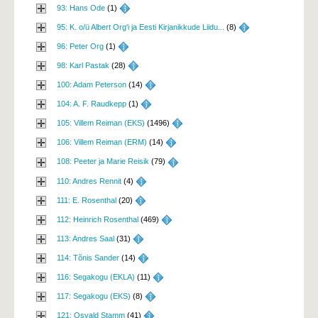
93: Hans Ode
(1) 
95: K. o/ü Albert Org'i ja Eesti Kirjanikkude Liidu...
(8) 
96: Peter Org
(1) 
98: Karl Pastak
(28) 
100: Adam Peterson
(14) 
104: A. F. Raudkepp
(1) 
105: Villem Reiman (EKS)
(1496) 
106: Villem Reiman (ERM)
(14) 
108: Peeter ja Marie Reisik
(79) 
110: Andres Rennit
(4) 
111: E. Rosenthal
(20) 
112: Heinrich Rosenthal
(469) 
113: Andres Saal
(31) 
114: Tõnis Sander
(14) 
116: Segakogu (EKLA)
(11) 
117: Segakogu (EKS)
(8) 
121: Osvald Stamm
(41) 