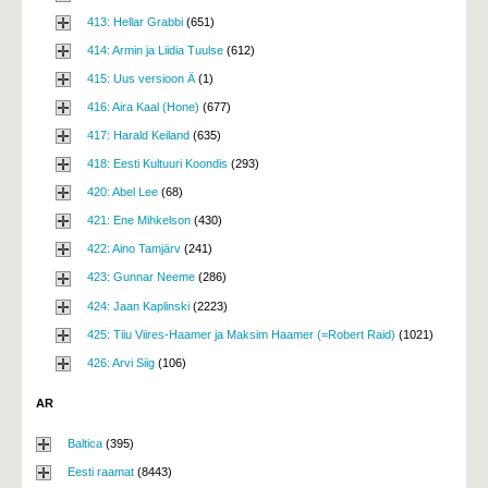
413: Hellar Grabbi
(651)
414: Armin ja Liidia Tuulse
(612)
415: Uus versioon Ä
(1)
416: Aira Kaal (Hone)
(677)
417: Harald Keiland
(635)
418: Eesti Kultuuri Koondis
(293)
420: Abel Lee
(68)
421: Ene Mihkelson
(430)
422: Aino Tamjärv
(241)
423: Gunnar Neeme
(286)
424: Jaan Kaplinski
(2223)
425: Tiiu Viires-Haamer ja Maksim Haamer (=Robert Raid)
(1021)
426: Arvi Siig
(106)
AR
Baltica
(395)
Eesti raamat
(8443)