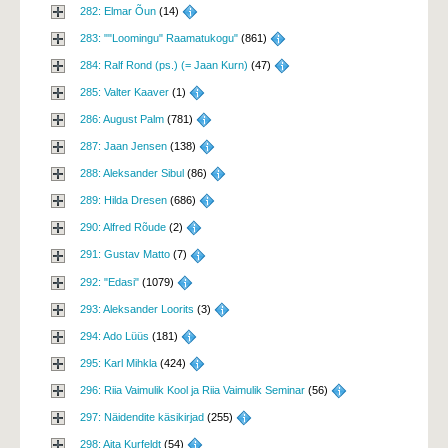
282: Elmar Õun
(14) 
283: ""Loomingu" Raamatukogu"
(861) 
284: Ralf Rond (ps.) (= Jaan Kurn)
(47) 
285: Valter Kaaver
(1) 
286: August Palm
(781) 
287: Jaan Jensen
(138) 
288: Aleksander Sibul
(86) 
289: Hilda Dresen
(686) 
290: Alfred Rõude
(2) 
291: Gustav Matto
(7) 
292: "Edasi"
(1079) 
293: Aleksander Loorits
(3) 
294: Ado Lüüs
(181) 
295: Karl Mihkla
(424) 
296: Riia Vaimulik Kool ja Riia Vaimulik Seminar
(56) 
297: Näidendite käsikirjad
(255) 
298: Aita Kurfeldt
(54) 