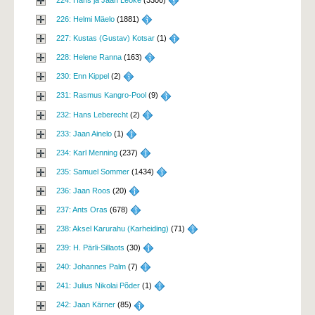
226: Helmi Mäelo
(1881) 
227: Kustas (Gustav) Kotsar
(1) 
228: Helene Ranna
(163) 
230: Enn Kippel
(2) 
231: Rasmus Kangro-Pool
(9) 
232: Hans Leberecht
(2) 
233: Jaan Ainelo
(1) 
234: Karl Menning
(237) 
235: Samuel Sommer
(1434) 
236: Jaan Roos
(20) 
237: Ants Oras
(678) 
238: Aksel Karurahu (Karheiding)
(71) 
239: H. Pärli-Sillaots
(30) 
240: Johannes Palm
(7) 
241: Julius Nikolai Põder
(1) 
242: Jaan Kärner
(85) 