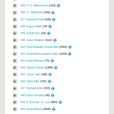
335: O. A. Webermann
(153) 
336: G. Helbemäe
(156) 
337: Raimond Kolk
(428) 
338: August Mälk
(79) 
339: Arnold Susi
(28) 
340: Julius Mägiste
(1111) 
341: Eesti Kirjanike Kooperatiiv
(2564) 
342: Eesti Muinsuskaitse Selts
(1259) 
343: Imant Rebane
(79) 
344: Valmar Adams
(1396) 
345: Juhan Jaik
(186) 
346: Helmi Eller
(291) 
347: Richard Antik
(333) 
348: Kulno Süvalep
(40) 
349: P. Arumaa - K. Luts
(854) 
350: Eesti elulood
(2006) 