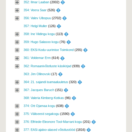
352: Ilmar Laaban
(2002) 
354: Veera Saar
(526) 
356: Valev Uibopuu
(2702) 
357: Helgi Muller
(126) 
358: Ine Viidingu kogu
(113) 
359: Hugo Salasoo kogu
(76) 
360: EKSi Kodu-uurimise Toimkond
(255) 
361: Voldemar Erm
(614) 
362: Romaanivõistluste käsikirjad
(939) 
363: Jim Ollinovski
(17) 
364: 21. sajandi isamaaluuletus
(320) 
367: Jacques Baruch
(151) 
368: Valeria Kimberg-Kotkas
(96) 
374: Ott Ojamaa kogu
(638) 
375: Väliseesti segakogu
(1590) 
376: Elfriede-Eleonore Tool-Marrani kogu
(201) 
377: EASi ajaloo-alased võistlustööd
(1816) 