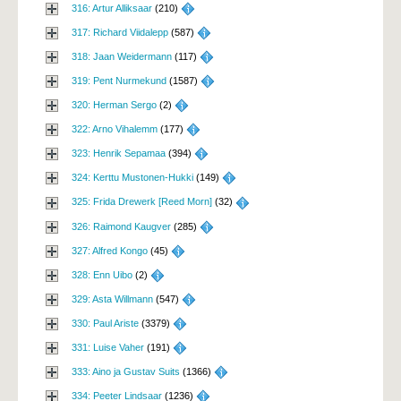
316: Artur Alliksaar
(210) 
317: Richard Viidalepp
(587) 
318: Jaan Weidermann
(117) 
319: Pent Nurmekund
(1587) 
320: Herman Sergo
(2) 
322: Arno Vihalemm
(177) 
323: Henrik Sepamaa
(394) 
324: Kerttu Mustonen-Hukki
(149) 
325: Frida Drewerk [Reed Morn]
(32) 
326: Raimond Kaugver
(285) 
327: Alfred Kongo
(45) 
328: Enn Uibo
(2) 
329: Asta Willmann
(547) 
330: Paul Ariste
(3379) 
331: Luise Vaher
(191) 
333: Aino ja Gustav Suits
(1366) 
334: Peeter Lindsaar
(1236) 