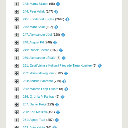
243: Marta Sillaots
(98) 
244: Peet Vallak
(147) 
245: Friedebert Tuglas
(2610) 
246: Mare Sakk
(102) 
247: Aleksander Jõgi
(120) 
248: August Pill
(248) 
249: Rudolf Peerna
(237) 
250: Aleksander Jõeäär
(6) 
251: Eesti Vaimse Kultuuri Päevade Tartu Komitee
(6) 
252: Vennastekogudus
(582) 
254: Andrus Saareste
(749) 
255: Maarda Lepp-Utuste
(8) 
256: G. J. ja P. Parikas
(2) 
257: Daniel Palgi
(123) 
260: Karl Ristikivi
(151) 
261: Agnes Taar
(287) 
263: Juta Kaidla
(93) 