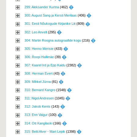
299: Aleksander Kurtna
(462) 
300: August Sang ja Kersti Merilaas
(406) 
301: Eesti Nõukogude Kirjanike Liit
(809) 
302: Leo Anvelt
(295) 
304: Martin Roogna autograafide kogu
(216) 
305: Henno Meriste
(433) 
306: Roopi Hallimäe
(39) 
307: Kaarel Ird ja Epp Kaidu
(2382) 
308: Herman Evert
(43) 
309: Mihkel Jürna
(81) 
310: Bernard Kangro
(1548) 
311: Nigol Andresen
(1045) 
312: Jakob Kents
(143) 
313: Enn Vaigur
(100) 
314: Ott Kangilaski
(166) 
315: Betti Alver - Mart Lepik
(1398) 