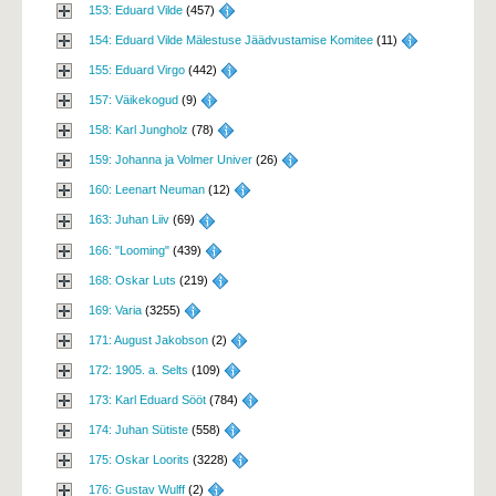
153: Eduard Vilde
(457) 
154: Eduard Vilde Mälestuse Jäädvustamise Komitee
(11) 
155: Eduard Virgo
(442) 
157: Väikekogud
(9) 
158: Karl Jungholz
(78) 
159: Johanna ja Volmer Univer
(26) 
160: Leenart Neuman
(12) 
163: Juhan Liiv
(69) 
166: "Looming"
(439) 
168: Oskar Luts
(219) 
169: Varia
(3255) 
171: August Jakobson
(2) 
172: 1905. a. Selts
(109) 
173: Karl Eduard Sööt
(784) 
174: Juhan Sütiste
(558) 
175: Oskar Loorits
(3228) 
176: Gustav Wulff
(2) 