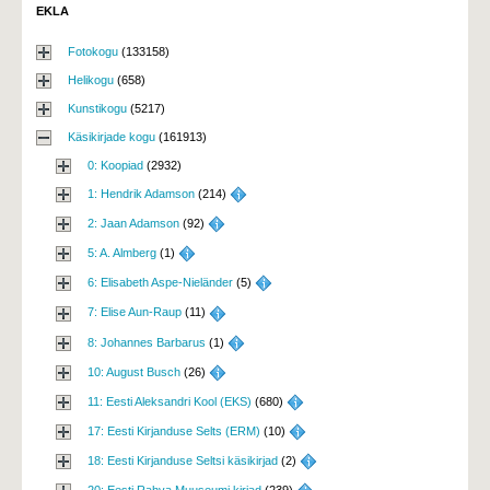
EKLA
Fotokogu
(133158)
Helikogu
(658)
Kunstikogu
(5217)
Käsikirjade kogu
(161913)
0: Koopiad
(2932)
1: Hendrik Adamson
(214) 
2: Jaan Adamson
(92) 
5: A. Almberg
(1) 
6: Elisabeth Aspe-Nieländer
(5) 
7: Elise Aun-Raup
(11) 
8: Johannes Barbarus
(1) 
10: August Busch
(26) 
11: Eesti Aleksandri Kool (EKS)
(680) 
17: Eesti Kirjanduse Selts (ERM)
(10) 
18: Eesti Kirjanduse Seltsi käsikirjad
(2) 
20: Eesti Rahva Muuseumi kirjad
(239) 