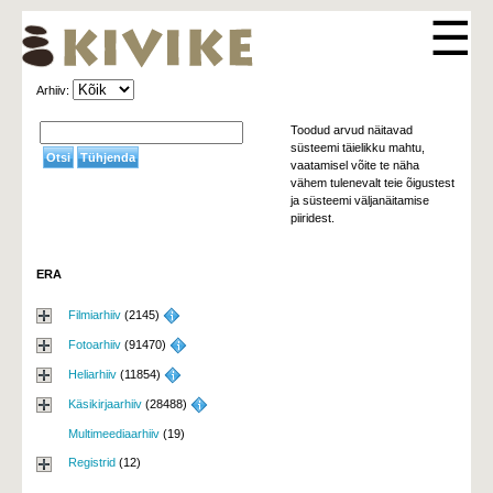
☰
Arhiiv: 
Toodud arvud näitavad
süsteemi täielikku mahtu,
vaatamisel võite te näha
vähem tulenevalt teie õigustest
ja süsteemi väljanäitamise
piiridest.
ERA
Filmiarhiiv
(2145) 
Fotoarhiiv
(91470) 
Heliarhiiv
(11854) 
Käsikirjaarhiiv
(28488) 
Multimeediaarhiiv
(19)
Registrid
(12)