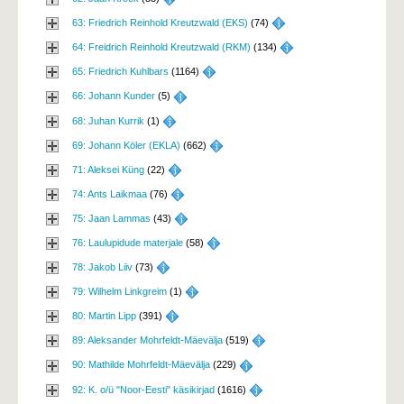
63: Friedrich Reinhold Kreutzwald (EKS)
(74) 
64: Freidrich Reinhold Kreutzwald (RKM)
(134) 
65: Friedrich Kuhlbars
(1164) 
66: Johann Kunder
(5) 
68: Juhan Kurrik
(1) 
69: Johann Köler (EKLA)
(662) 
71: Aleksei Küng
(22) 
74: Ants Laikmaa
(76) 
75: Jaan Lammas
(43) 
76: Laulupidude materjale
(58) 
78: Jakob Liiv
(73) 
79: Wilhelm Linkgreim
(1) 
80: Martin Lipp
(391) 
89: Aleksander Mohrfeldt-Mäevälja
(519) 
90: Mathilde Mohrfeldt-Mäevälja
(229) 
92: K. o/ü "Noor-Eesti" käsikirjad
(1616) 