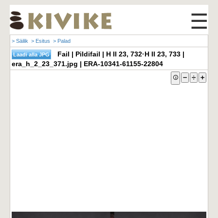
☰
> Säilik
> Esitus
> Palad
Fail | Pildifail | H II 23, 732·H II 23, 733 |
era_h_2_23_371.jpg | ERA-10341-61155-22804