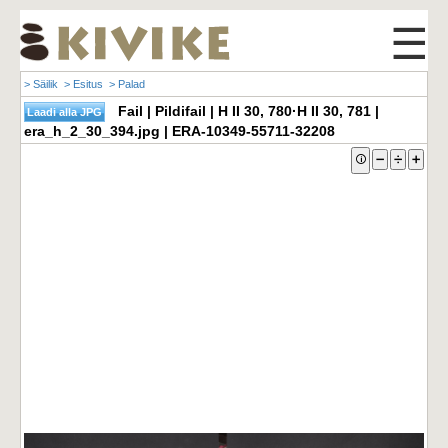
☰
> Säilik
> Esitus
> Palad
Fail | Pildifail | H II 30, 780·H II 30, 781 |
era_h_2_30_394.jpg | ERA-10349-55711-32208