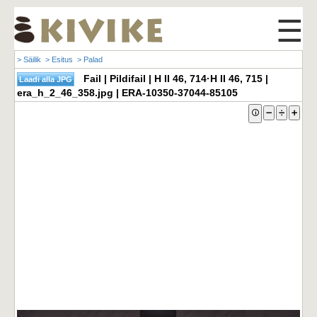
☰
> Säilik
> Esitus
> Palad
Fail | Pildifail | H II 46, 714·H II 46, 715 |
era_h_2_46_358.jpg | ERA-10350-37044-85105