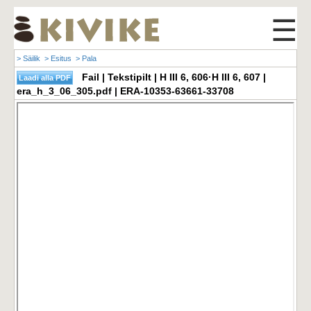
☰
> Säilik
> Esitus
> Pala
Fail | Tekstipilt | H III 6, 606·H III 6, 607 |
era_h_3_06_305.pdf | ERA-10353-63661-33708