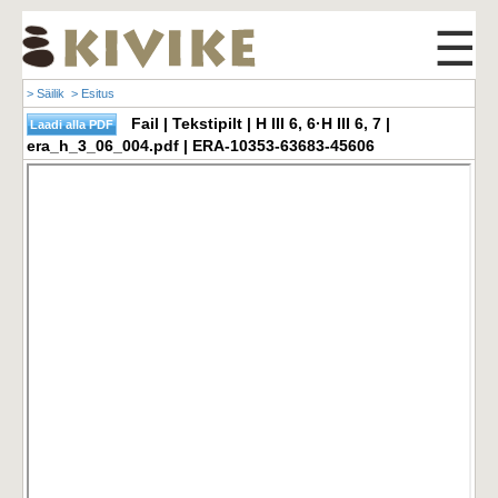
☰
> Säilik
> Esitus
Fail | Tekstipilt | H III 6, 6·H III 6, 7 |
era_h_3_06_004.pdf | ERA-10353-63683-45606