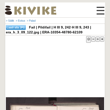
☰
> Säilik
> Esitus
> Palad
Fail | Pildifail | H III 9, 242·H III 9, 243 |
era_h_3_09_122.jpg | ERA-10354-48780-62109