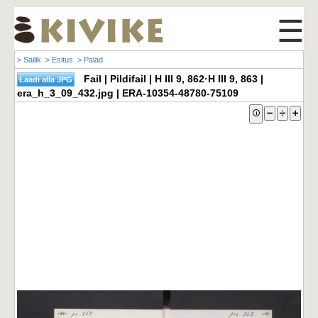
☰
> Säilik
> Esitus
> Palad
Fail | Pildifail | H III 9, 862·H III 9, 863 |
era_h_3_09_432.jpg | ERA-10354-48780-75109