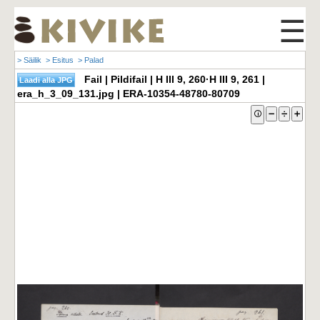
☰
> Säilik
> Esitus
> Palad
Fail | Pildifail | H III 9, 260·H III 9, 261 |
era_h_3_09_131.jpg | ERA-10354-48780-80709