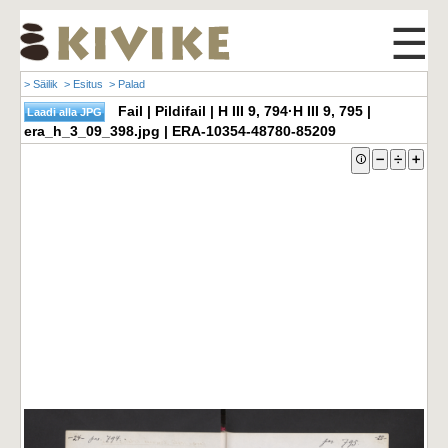
☰
> Säilik
> Esitus
> Palad
Fail | Pildifail | H III 9, 794·H III 9, 795 |
era_h_3_09_398.jpg | ERA-10354-48780-85209