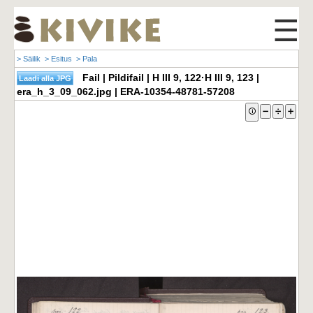
☰
> Säilik
> Esitus
> Pala
Fail | Pildifail | H III 9, 122·H III 9, 123 |
era_h_3_09_062.jpg | ERA-10354-48781-57208