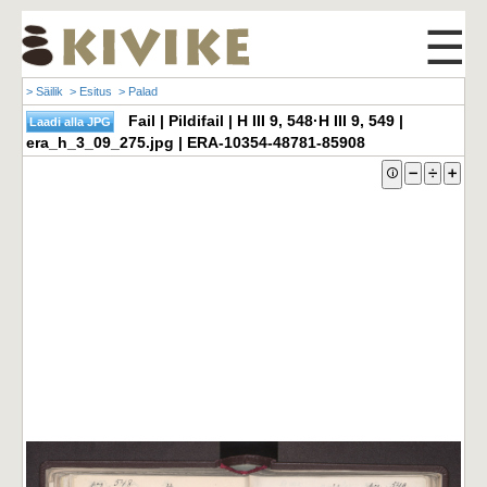
☰
> Säilik
> Esitus
> Palad
Fail | Pildifail | H III 9, 548·H III 9, 549 |
era_h_3_09_275.jpg | ERA-10354-48781-85908