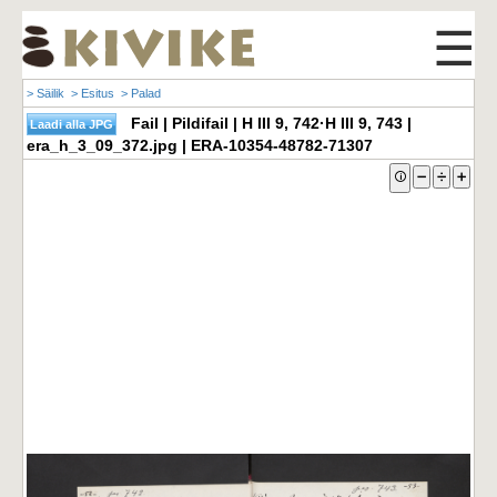
☰
> Säilik
> Esitus
> Palad
Fail | Pildifail | H III 9, 742·H III 9, 743 |
era_h_3_09_372.jpg | ERA-10354-48782-71307