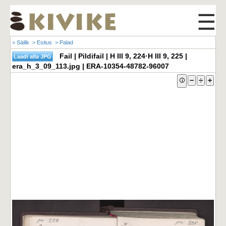
☰
> Säilik
> Esitus
> Palad
Fail | Pildifail | H III 9, 224·H III 9, 225 |
era_h_3_09_113.jpg | ERA-10354-48782-96007