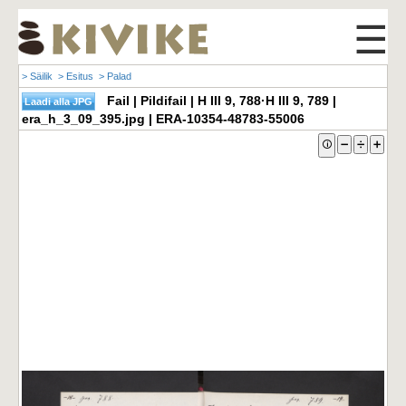
☰
> Säilik
> Esitus
> Palad
Fail | Pildifail | H III 9, 788·H III 9, 789 |
era_h_3_09_395.jpg | ERA-10354-48783-55006