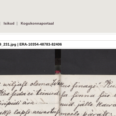
|
|
Isikud
Kogukonnaportaal
h_3_09_231.jpg | ERA-10354-48783-82406