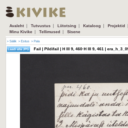
|
|
|
|
Avaleht
Tutvustus
Liitotsing
Kataloog
Projektid
|
|
Minu Kivike
Tellimused
Sisene
> Säilik
> Esitus
> Pala
Fail | Pildifail | H III 9, 460·H III 9, 461 | era_