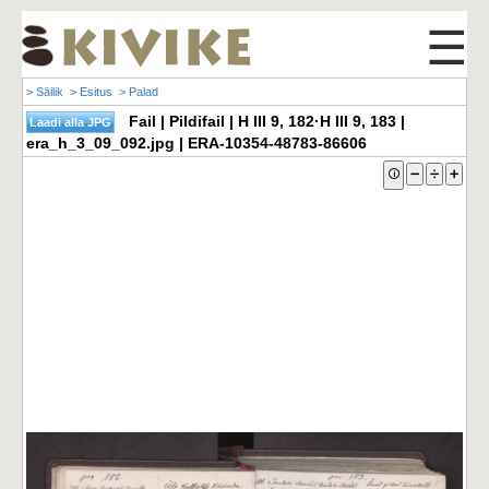
☰
> Säilik
> Esitus
> Palad
Fail | Pildifail | H III 9, 182·H III 9, 183 |
era_h_3_09_092.jpg | ERA-10354-48783-86606