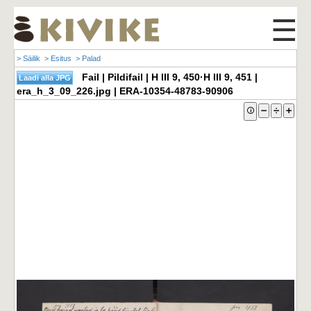
☰
> Säilik
> Esitus
> Palad
Fail | Pildifail | H III 9, 450·H III 9, 451 |
era_h_3_09_226.jpg | ERA-10354-48783-90906