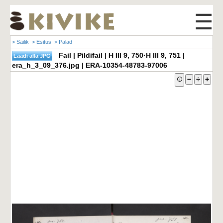
☰
> Säilik
> Esitus
> Palad
Fail | Pildifail | H III 9, 750·H III 9, 751 |
era_h_3_09_376.jpg | ERA-10354-48783-97006