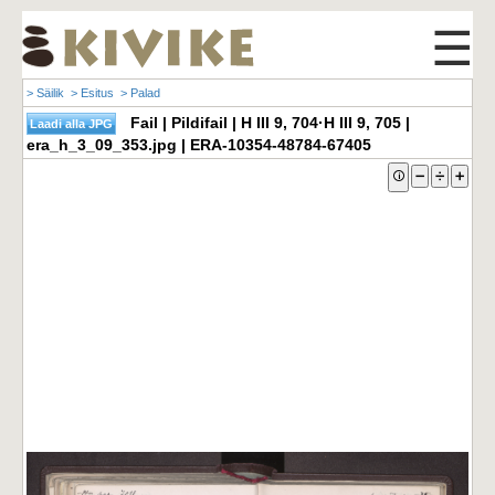
☰
> Säilik
> Esitus
> Palad
Fail | Pildifail | H III 9, 704·H III 9, 705 |
era_h_3_09_353.jpg | ERA-10354-48784-67405