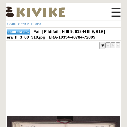
☰
> Säilik
> Esitus
> Palad
Fail | Pildifail | H III 9, 618·H III 9, 619 |
era_h_3_09_310.jpg | ERA-10354-48784-72005