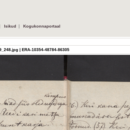
|
|
Isikud
Kogukonnaportaal
h_3_09_248.jpg | ERA-10354-48784-86305