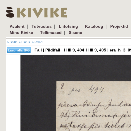
|
|
|
|
Avaleht
Tutvustus
Liitotsing
Kataloog
Projektid
|
|
Minu Kivike
Tellimused
Sisene
> Säilik
> Esitus
> Palad
Fail | Pildifail | H III 9, 494·H III 9, 495 | era_