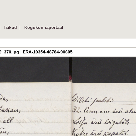
|
|
Isikud
Kogukonnaportaal
h_3_09_370.jpg | ERA-10354-48784-90605