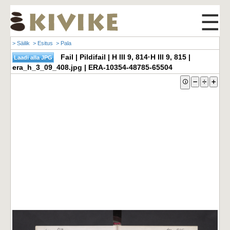
☰
> Säilik
> Esitus
> Pala
Fail | Pildifail | H III 9, 814·H III 9, 815 |
era_h_3_09_408.jpg | ERA-10354-48785-65504