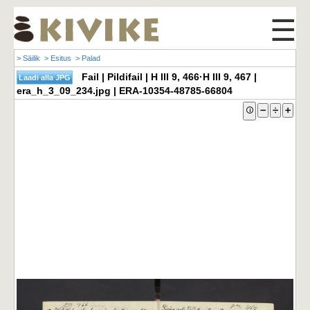
☰
> Säilik
> Esitus
> Palad
Fail | Pildifail | H III 9, 466·H III 9, 467 |
era_h_3_09_234.jpg | ERA-10354-48785-66804