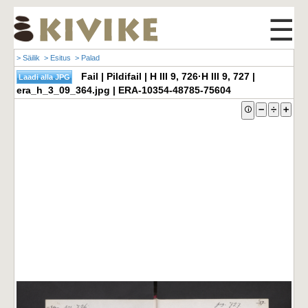
☰
> Säilik
> Esitus
> Palad
Fail | Pildifail | H III 9, 726·H III 9, 727 |
era_h_3_09_364.jpg | ERA-10354-48785-75604