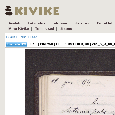
|
|
|
|
Avaleht
Tutvustus
Liitotsing
Kataloog
Projektid
|
|
Minu Kivike
Tellimused
Sisene
> Säilik
> Esitus
> Palad
Fail | Pildifail | H III 9, 94·H III 9, 95 | era_h_3