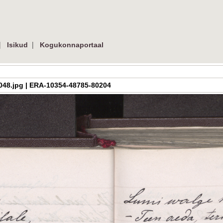
|
|
Isikud
Kogukonnaportaal
_09_048.jpg | ERA-10354-48785-80204