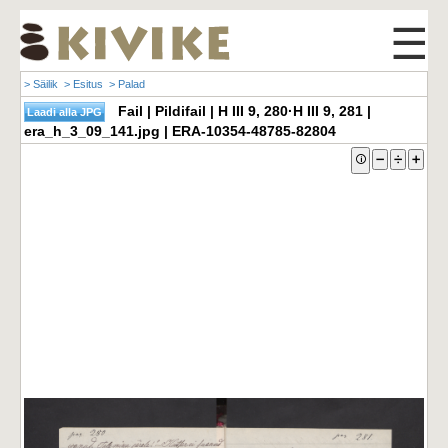
☰
> Säilik
> Esitus
> Palad
Fail | Pildifail | H III 9, 280·H III 9, 281 |
era_h_3_09_141.jpg | ERA-10354-48785-82804