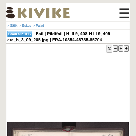
☰
> Säilik
> Esitus
> Palad
Fail | Pildifail | H III 9, 408·H III 9, 409 |
era_h_3_09_205.jpg | ERA-10354-48785-85704