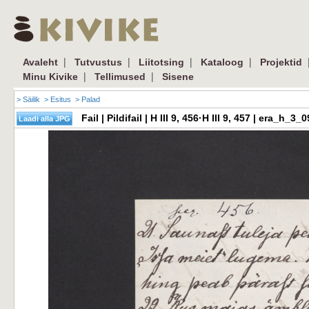
|
|
|
|
Avaleht
Tutvustus
Liitotsing
Kataloog
Projektid
|
|
Minu Kivike
Tellimused
Sisene
> Säilik
> Esitus
> Palad
Fail | Pildifail | H III 9, 456·H III 9, 457 | era_