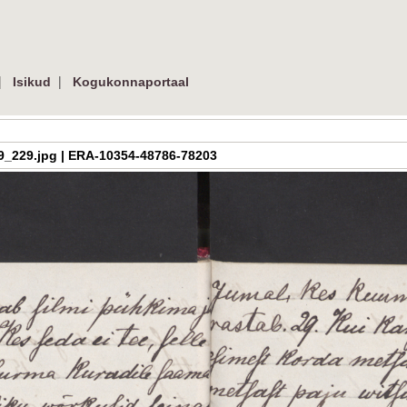
|
|
Isikud
Kogukonnaportaal
h_3_09_229.jpg | ERA-10354-48786-78203