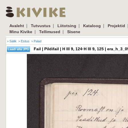
|
|
|
|
Avaleht
Tutvustus
Liitotsing
Kataloog
Projektid
|
|
Minu Kivike
Tellimused
Sisene
> Säilik
> Esitus
> Palad
Fail | Pildifail | H III 9, 124·H III 9, 125 | era_