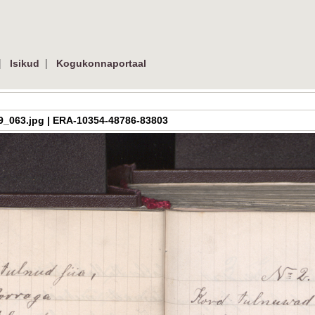
|
|
Isikud
Kogukonnaportaal
h_3_09_063.jpg | ERA-10354-48786-83803